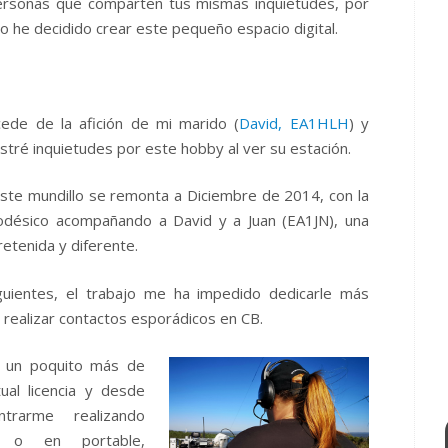
ersonas que comparten tus mismas inquietudes, por
lo he decidido crear este pequeño espacio digital.
cede de la afición de mi marido (
David, EA1HLH
) y
ré inquietudes por este hobby al ver su estación.
este mundillo se remonta a Diciembre de 2014, con la
eodésico acompañando a David y a Juan (EA1JN), una
etenida y diferente.
guientes, el trabajo me ha impedido dedicarle más
realizar contactos esporádicos en CB.
 un poquito más de
ual licencia y desde
trarme realizando
a o en portable,