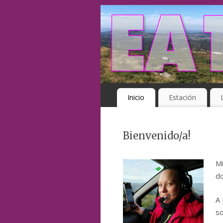
Inicio
Estación
Bienvenido/a!
Mi
do
A 
s