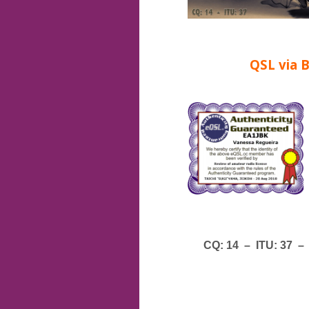
QSL via 
CQ: 14 – ITU: 37 