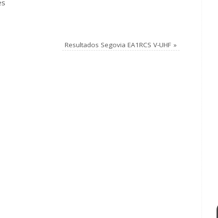
es
Resultados Segovia EA1RCS V-UHF
»