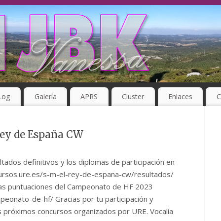
Log
Galería
APRS
Cluster
Enlaces
C
Rey de España CW
ltados definitivos y los diplomas de participación en
ursos.ure.es/s-m-el-rey-de-espana-cw/resultados/
las puntuaciones del Campeonato de HF 2023
peonato-de-hf/ Gracias por tu participación y
 próximos concursos organizados por URE. Vocalía